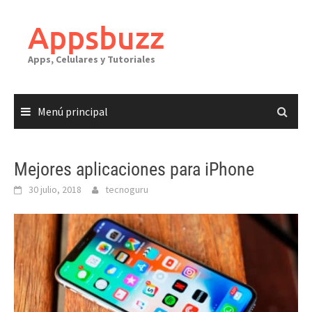
Saltar
al
Appsbuzz
contenido
Apps, Celulares y Tutoriales
Menú principal
Mejores aplicaciones para iPhone
30 julio, 2018
tecnoguru