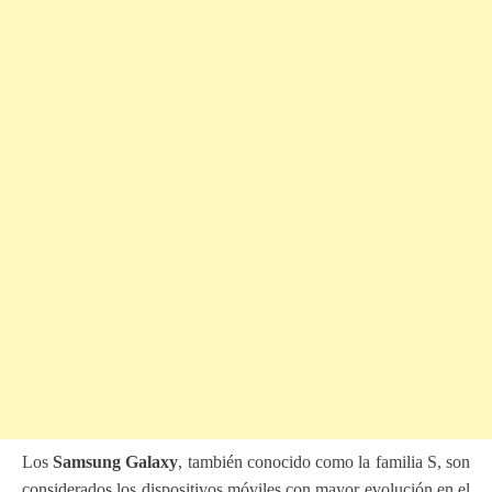
Los
Samsung Galaxy
, también conocido como la familia S, son
considerados los dispositivos móviles con mayor evolución en el