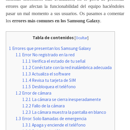
errores que afectan la funcionabilidad del equipo haciéndoles
pasar un mal momento a sus usuarios. Os pasamos a comentar
los
errores más comunes en los Samsung Galaxy
.
Tabla de contenidos
[
Ocultar
]
1
Errores que presentan los Samsung Galaxy
1.1
Error No registrado en la red
1.1.1
Verifica el estado de tu señal
1.1.2
Conéctate con la red inalámbrica adecuada
1.1.3
Actualiza el software
1.1.4
Revisa tu tarjeta de SIM
1.1.5
Desbloquea el teléfono
1.2
Error de cámara
1.2.1
La cámara se cierra inesperadamente
1.2.2
Fallo de la cámara
1.2.3
La cámara muestra la pantalla en blanco
1.3
Error: Solo llamadas de emergencia
1.3.1
Apaga y enciende el teléfono