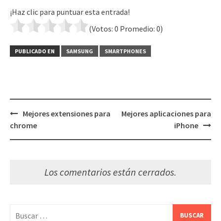
¡Haz clic para puntuar esta entrada!
(Votos:
0
Promedio:
0
)
PUBLICADO EN
SAMSUNG
SMARTPHONES
Navegación
Mejores extensiones para
Mejores aplicaciones para
de
chrome
iPhone
entradas
Los comentarios están cerrados.
Buscar: