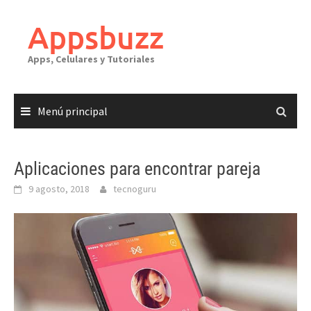
Saltar
al
Appsbuzz
contenido
Apps, Celulares y Tutoriales
Menú principal
Aplicaciones para encontrar pareja
9 agosto, 2018
tecnoguru