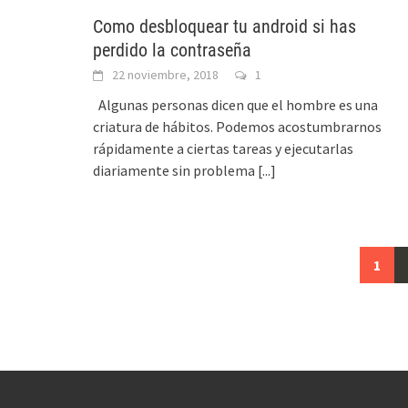
Como desbloquear tu android si has
perdido la contraseña
22 noviembre, 2018
1
Algunas personas dicen que el hombre es una
criatura de hábitos. Podemos acostumbrarnos
rápidamente a ciertas tareas y ejecutarlas
diariamente sin problema
[...]
Ir
1
a
las
entradas