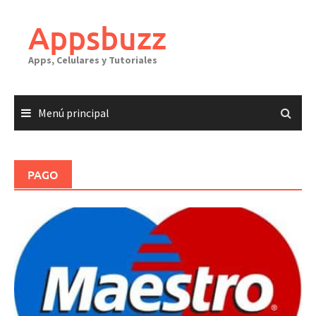
Saltar
al
Appsbuzz
contenido
Apps, Celulares y Tutoriales
Menú principal
PAGO