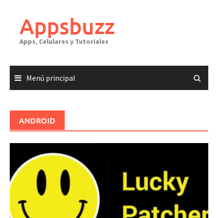
Saltar
al
Appsbuzz
contenido
Apps, Celulares y Tutoriales
Menú principal
ANDROID