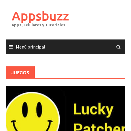
Saltar
al
Appsbuzz
contenido
Apps, Celulares y Tutoriales
Menú principal
JUEGOS