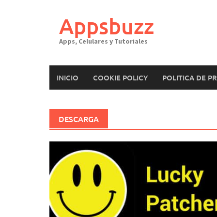
Saltar
al
Appsbuzz
contenido
Apps, Celulares y Tutoriales
INICIO
COOKIE POLICY
POLITICA DE P
DESCARGA